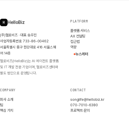
PLATFORM
HelloBiz
H
플랫폼 서비스
(주)헬로비즈 · 대표 송우진
AX 컨설팅
사업자등록번호 733-86-00462
접근법
서울특별시 중구 한강대로 416 서울스퀘
역량
어 14층
뉴스레터
헬로비즈(HelloBiz)는 AI 에이전트 플랫폼
및 IT 개발 전문 기업이며, 헬로비즈센터와
별도 법인으로 운영됩니다.
COMPANY
CONTACT
회사 소개
songlife@hellobiz.kr
팀
070-7010-6380
핵심 가치
프로젝트 문의