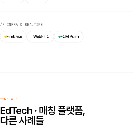
// INFRA & REALTIME
Firebase
WebRTC
FCM Push
RELATED
EdTech · 매칭 플랫폼,
다른 사례들