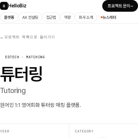
HelloBiz
→
H
프로젝트 문의
플랫폼
AX 컨설팅
접근법
역량
회사 소개
뉴스레터
프로젝트 목록으로 돌아가기
←
EDTECH · MATCHING
튜터링
Tutoring
원어민 1:1 영어회화 튜터링 매칭 플랫폼.
YEAR
CATEGORY