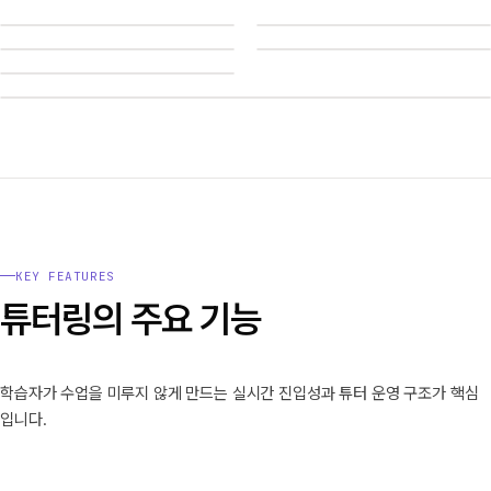
TT
TT
TT
TT
TT
01
02
TT
03
04
05
06
KEY FEATURES
튜터링의 주요 기능
학습자가 수업을 미루지 않게 만드는 실시간 진입성과 튜터 운영 구조가 핵심
입니다.