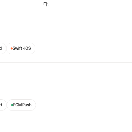
다.
id
Swift · iOS
rt
FCM Push