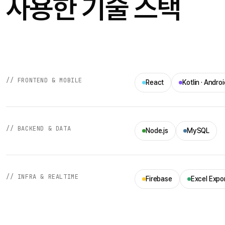
사용한 기술 스택
// FRONTEND & MOBILE
React
Kotlin · Andro
// BACKEND & DATA
Node.js
MySQL
// INFRA & REALTIME
Firebase
Excel Expo