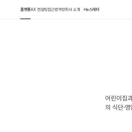
플랫폼
AX 컨설팅
접근법
역량
회사 소개
뉴스레터
어린이집과
의 식단·영